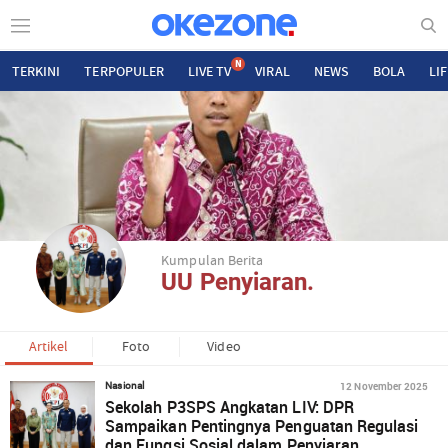
N
TERKINI
TERPOPULER
LIVE TV
VIRAL
NEWS
BOLA
LI
Kumpulan Berita
UU Penyiaran.
Artikel
Foto
Video
12 November 2025
Nasional
Sekolah P3SPS Angkatan LIV: DPR
Sampaikan Pentingnya Penguatan Regulasi
dan Fungsi Sosial dalam Penyiaran