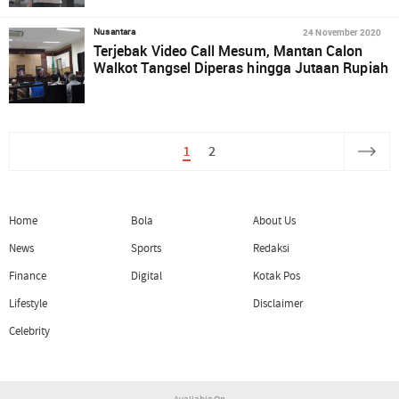
24 November 2020
Nusantara
Terjebak Video Call Mesum, Mantan Calon
Walkot Tangsel Diperas hingga Jutaan Rupiah
1
2
Home
Bola
About Us
News
Sports
Redaksi
Finance
Digital
Kotak Pos
Lifestyle
Disclaimer
Celebrity