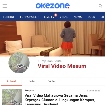
N
TERKINI
TERPOPULER
LIVE TV
VIRAL
NEWS
BOLA
LI
Kumpulan Berita
Viral Video Mesum
Artikel
Foto
Video
3 June 2026
Kampus
Viral Video Mahasiswa Sesama Jenis
Kepergok Ciuman di Lingkungan Kampus,
Langsung Disidang!