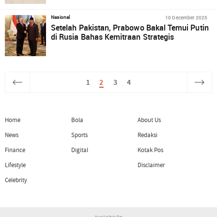
10 December 2025
Nasional
Setelah Pakistan, Prabowo Bakal Temui Putin
di Rusia Bahas Kemitraan Strategis
1
2
3
4
Home
Bola
About Us
News
Sports
Redaksi
Finance
Digital
Kotak Pos
Lifestyle
Disclaimer
Celebrity