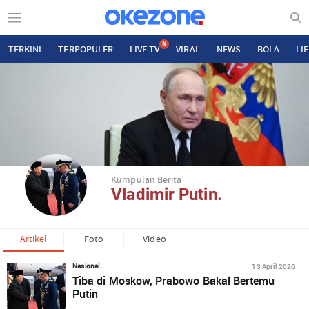
N
TERKINI
TERPOPULER
LIVE TV
VIRAL
NEWS
BOLA
LI
Kumpulan Berita
Vladimir Putin.
Artikel
Foto
Video
13 April 2026
Nasional
Tiba di Moskow, Prabowo Bakal Bertemu
Putin