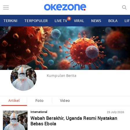
N
TERKINI
TERPOPULER
LIVE TV
VIRAL
NEWS
BOLA
LI
Kumpulan Berita
Artikel
Foto
Video
29 July 2026
International
Wabah Berakhir, Uganda Resmi Nyatakan
Bebas Ebola