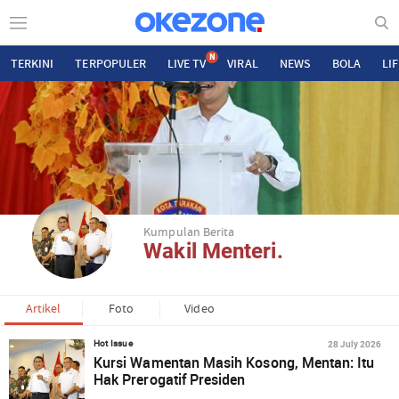
N
TERKINI
TERPOPULER
LIVE TV
VIRAL
NEWS
BOLA
LI
Kumpulan Berita
Wakil Menteri.
Artikel
Foto
Video
28 July 2026
Hot Issue
Kursi Wamentan Masih Kosong, Mentan: Itu
Hak Prerogatif Presiden