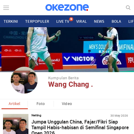
N
TERKINI
TERPOPULER
LIVE TV
VIRAL
NEWS
BOLA
LI
Kumpulan Berita
Wang Chang .
Artikel
Foto
Video
30 May 2026
Netting
Jumpa Unggulan China, Fajar/Fikri Siap
Tampil Habis-habisan di Semifinal Singapore
Open 2026