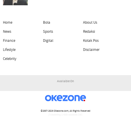
Home
Bola
About Us
News
Sports
Redaksi
Finance
Digital
Kotak Pos
Lifestyle
Disclaimer
Celebrity
Available On
©2007-2026
Okezone.com
, All Rights Reserved
/ rendering 1.4101 seconds [16]