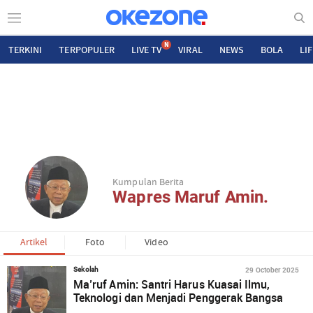
N
TERKINI
TERPOPULER
LIVE TV
VIRAL
NEWS
BOLA
LI
Kumpulan Berita
Wapres Maruf Amin.
Artikel
Foto
Video
29 October 2025
Sekolah
Ma’ruf Amin: Santri Harus Kuasai Ilmu,
Teknologi dan Menjadi Penggerak Bangsa