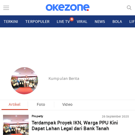
N
TERKINI
TERPOPULER
LIVE TV
VIRAL
NEWS
BOLA
LI
Kumpulan Berita
Artikel
Foto
Video
26 September 2025
Property
Terdampak Proyek IKN, Warga PPU Kini
Dapat Lahan Legal dari Bank Tanah