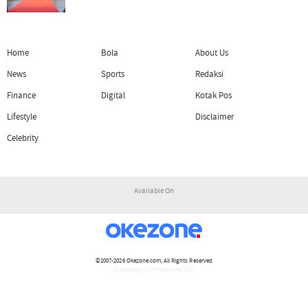
Home
Bola
About Us
News
Sports
Redaksi
Finance
Digital
Kotak Pos
Lifestyle
Disclaimer
Celebrity
Available On
©2007-2026
Okezone.com
, All Rights Reserved
/ rendering 2.1174 seconds [15]