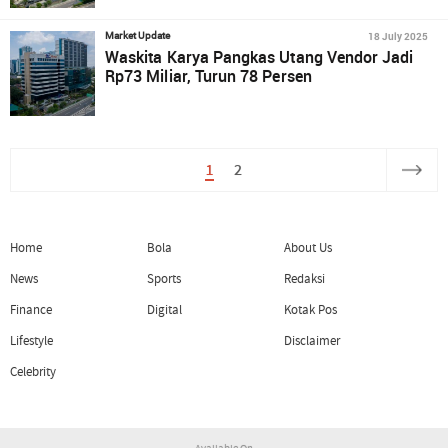
18 July 2025
Market Update
Waskita Karya Pangkas Utang Vendor Jadi
Rp73 Miliar, Turun 78 Persen
1
2
Home
Bola
About Us
News
Sports
Redaksi
Finance
Digital
Kotak Pos
Lifestyle
Disclaimer
Celebrity