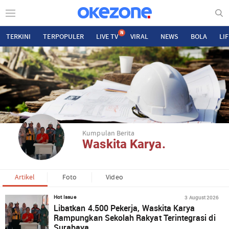
N
TERKINI
TERPOPULER
LIVE TV
VIRAL
NEWS
BOLA
LI
Kumpulan Berita
Waskita Karya.
Artikel
Foto
Video
3 August 2026
Hot Issue
Libatkan 4.500 Pekerja, Waskita Karya
Rampungkan Sekolah Rakyat Terintegrasi di
Surabaya