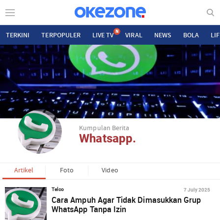
N
TERKINI
TERPOPULER
LIVE TV
VIRAL
NEWS
BOLA
LI
Kumpulan Berita
Whatsapp.
Artikel
Foto
Video
7 July 2025
Telco
Cara Ampuh Agar Tidak Dimasukkan Grup
WhatsApp Tanpa Izin