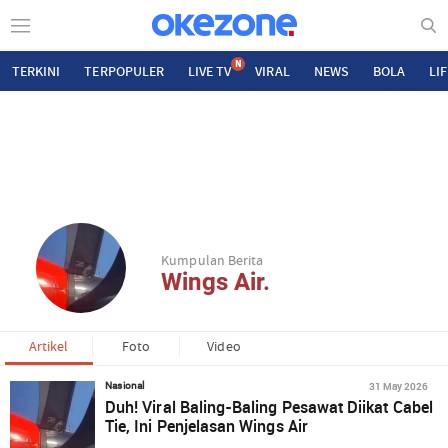
N
TERKINI
TERPOPULER
LIVE TV
VIRAL
NEWS
BOLA
LI
Kumpulan Berita
Wings Air.
Artikel
Foto
Video
31 May 2026
Nasional
Duh! Viral Baling-Baling Pesawat Diikat Cabel
Tie, Ini Penjelasan Wings Air