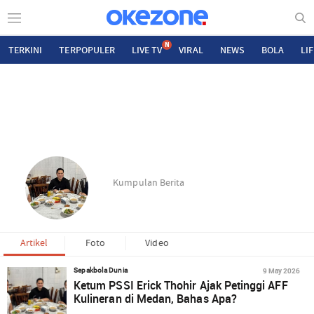
N
TERKINI
TERPOPULER
LIVE TV
VIRAL
NEWS
BOLA
LI
Kumpulan Berita
Artikel
Foto
Video
9 May 2026
Sepakbola Dunia
Ketum PSSI Erick Thohir Ajak Petinggi AFF
Kulineran di Medan, Bahas Apa?