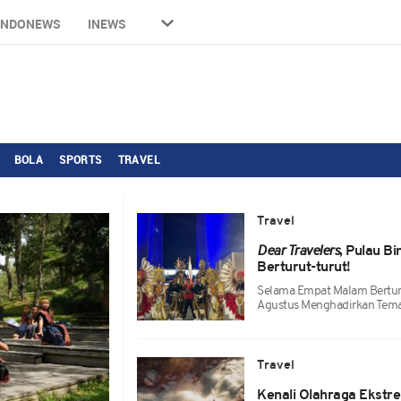
INDONEWS
INEWS
BOLA
SPORTS
TRAVEL
Travel
Dear Travelers
, Pulau B
Berturut-turut!
Selama Empat Malam Berturu
Agustus Menghadirkan Tema
Travel
Kenali Olahraga Ekstr