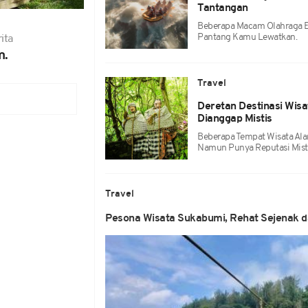
Tantangan
Beberapa Macam Olahraga Ek
Pantang Kamu Lewatkan.
ita
m.
Travel
Deretan Destinasi Wis
Dianggap Mistis
Beberapa Tempat Wisata Ala
Namun Punya Reputasi Misti
Travel
Pesona Wisata Sukabumi, Rehat Sejenak da