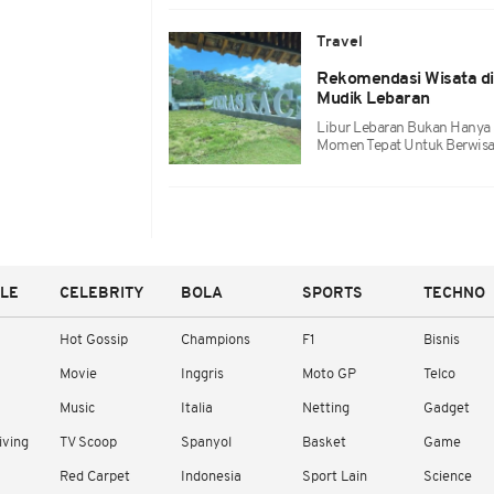
Travel
Rekomendasi Wisata di 
Mudik Lebaran
Libur Lebaran Bukan Hanya 
Momen Tepat Untuk Berwisa
YLE
CELEBRITY
BOLA
SPORTS
TECHNO
Hot Gossip
Champions
F1
Bisnis
Movie
Inggris
Moto GP
Telco
Music
Italia
Netting
Gadget
iving
TV Scoop
Spanyol
Basket
Game
Red Carpet
Indonesia
Sport Lain
Science