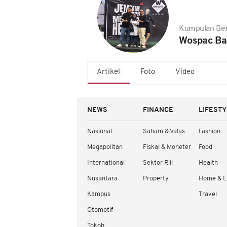
Kumpulan Ber
Wospac Ba
Artikel
Foto
Video
NEWS
FINANCE
LIFEST
Nasional
Saham & Valas
Fashion
Megapolitan
Fiskal & Moneter
Food
International
Sektor Riil
Health
Nusantara
Property
Home & L
Kampus
Travel
Otomotif
Tokoh