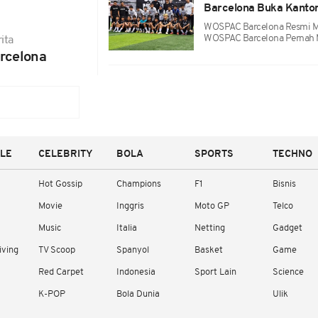
Barcelona Buka Kantor 
WOSPAC Barcelona Resmi Me
WOSPAC Barcelona Pernah M
ita
rcelona
YLE
CELEBRITY
BOLA
SPORTS
TECHNO
Hot Gossip
Champions
F1
Bisnis
Movie
Inggris
Moto GP
Telco
Music
Italia
Netting
Gadget
iving
TV Scoop
Spanyol
Basket
Game
Red Carpet
Indonesia
Sport Lain
Science
K-POP
Bola Dunia
Ulik