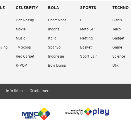
YLE
CELEBRITY
BOLA
SPORTS
TECHNO
Hot Gossip
Champions
F1
Bisnis
Movie
Inggris
Moto GP
Telco
Music
Italia
Netting
Gadget
iving
TV Scoop
Spanyol
Basket
Game
Red Carpet
Indonesia
Sport Lain
Science
K-POP
Bola Dunia
Ulik
Info Iklan
Disclaimer
/ rendering in 1.1393 seconds [15]