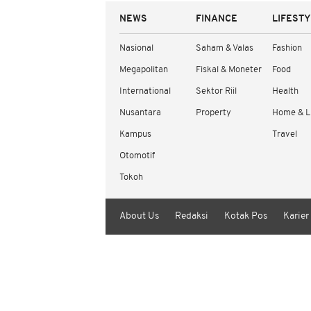
NEWS
FINANCE
LIFEST
Nasional
Saham & Valas
Fashion
Megapolitan
Fiskal & Moneter
Food
International
Sektor Riil
Health
Nusantara
Property
Home & L
Kampus
Travel
Otomotif
Tokoh
About Us
Redaksi
Kotak Pos
Karier