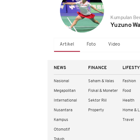
Kumpulan Ber
Yuzuno Wa
Artikel
Foto
Video
NEWS
FINANCE
LIFEST
Nasional
Saham & Valas
Fashion
Megapolitan
Fiskal & Moneter
Food
International
Sektor Riil
Health
Nusantara
Property
Home & L
Kampus
Travel
Otomotif
Tokoh