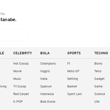
ita
tanabe.
YLE
CELEBRITY
BOLA
SPORTS
TECHNO
Hot Gossip
Champions
F1
Bisnis
Movie
Inggris
Moto GP
Telco
Music
Italia
Netting
Gadget
iving
TV Scoop
Spanyol
Basket
Game
Red Carpet
Indonesia
Sport Lain
Science
K-POP
Bola Dunia
Ulik