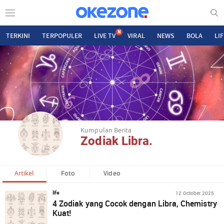
N
TERKINI
TERPOPULER
LIVE TV
VIRAL
NEWS
BOLA
LI
Kumpulan Berita
Zodiak Libra.
Artikel
Foto
Video
12 October 2025
life
4 Zodiak yang Cocok dengan Libra, Chemistry
Kuat!