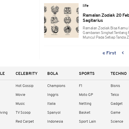
life
Ramalan Zodiak 20 Febr
Sagitarius
Ramalan Zodiak Bisa Kamu Ke
Gambaran Singkat Tentang 
Muncul Pada Setiap Tanda Z
« First
YLE
CELEBRITY
BOLA
SPORTS
TECHNO
Hot Gossip
Champions
F1
Bisnis
Movie
Inggris
Moto GP
Telco
Music
Italia
Netting
Gadget
iving
TV Scoop
Spanyol
Basket
Game
Red Carpet
Indonesia
Sport Lain
Science