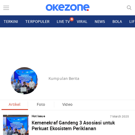
N
TERKINI
TERPOPULER
LIVE TV
VIRAL
NEWS
BOLA
LI
Kumpulan Berita
Artikel
Foto
Video
7 March 2025
Hot Issue
Kemenekraf Gandeng 3 Asosiasi untuk
Perkuat Ekosistem Periklanan