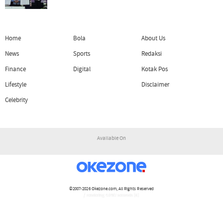
Home
Bola
About Us
News
Sports
Redaksi
Finance
Digital
Kotak Pos
Lifestyle
Disclaimer
Celebrity
Available On
©2007-2026
Okezone.com
, All Rights Reserved
/ rendering 4.0467 seconds [6]