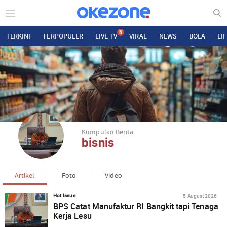
N
TERKINI
TERPOPULER
LIVE TV
VIRAL
NEWS
BOLA
LI
Kumpulan Berita
bisnis
Artikel
Foto
Video
5 August 2026
Hot Issue
BPS Catat Manufaktur RI Bangkit tapi Tenaga
Kerja Lesu