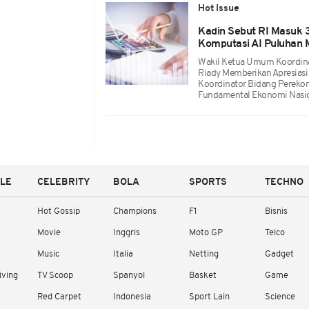
Hot Issue
Kadin Sebut RI Masuk 3
Komputasi AI Puluhan 
Wakil Ketua Umum Koordinat
Riady Memberikan Apresiasi
Koordinator Bidang Perek
Fundamental Ekonomi Nasio
YLE
CELEBRITY
BOLA
SPORTS
TECHNO
Hot Gossip
Champions
F1
Bisnis
Movie
Inggris
Moto GP
Telco
Music
Italia
Netting
Gadget
iving
TV Scoop
Spanyol
Basket
Game
Red Carpet
Indonesia
Sport Lain
Science