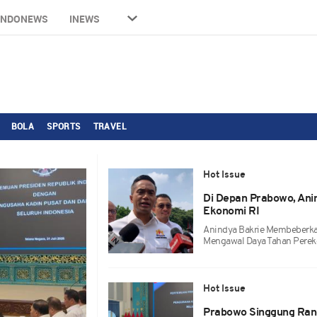
INDONEWS
INEWS
BOLA
SPORTS
TRAVEL
Hot Issue
Di Depan Prabowo, Ani
Ekonomi RI
Anindya Bakrie Membeberkan
Mengawal Daya Tahan Perek
Hot Issue
Prabowo Singgung Rang