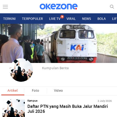
N
TERKINI
TERPOPULER
LIVE TV
VIRAL
NEWS
BOLA
LI
Kumpulan Berita
Artikel
Foto
Video
2 July 2026
Kampus
Daftar PTN yang Masih Buka Jalur Mandiri
Juli 2026