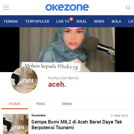
N
TERKINI
TERPOPULER
LIVE TV
VIRAL
NEWS
BOLA
LI
Kumpulan Berita
aceh.
Artikel
Foto
Video
11 May 2025
Nusantara
Gempa Bumi M6,2 di Aceh Barat Daya Tak
Berpotensi Tsunami