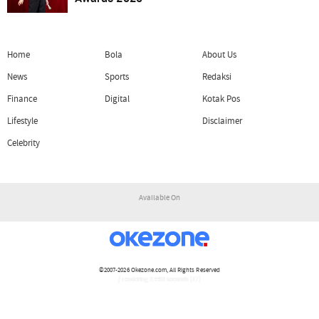
Home
Bola
About Us
News
Sports
Redaksi
Finance
Digital
Kotak Pos
Lifestyle
Disclaimer
Celebrity
Available On
©2007-2026
Okezone.com
, All Rights Reserved
/ rendering 2.4493 seconds [17]