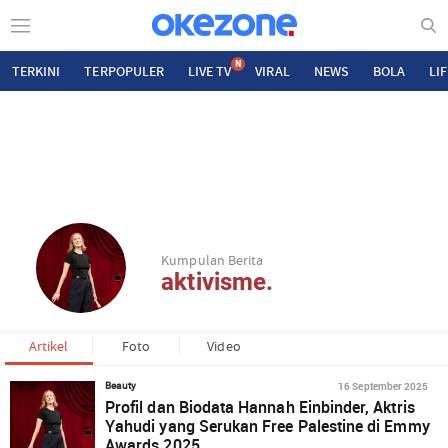
N
TERKINI
TERPOPULER
LIVE TV
VIRAL
NEWS
BOLA
LI
Kumpulan Berita
aktivisme.
Artikel
Foto
Video
16 September 2025
Beauty
Profil dan Biodata Hannah Einbinder, Aktris
Yahudi yang Serukan Free Palestine di Emmy
Awards 2025