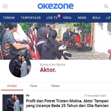
N
TERKINI
TERPOPULER
LIVE TV
VIRAL
NEWS
BOLA
LI
Kumpulan Berita
Aktor.
Artikel
Foto
Video
27 November 2025
life
Profil dan Potret Tristan Molina, Aktor Tampan
yang Usianya Beda 25 Tahun dari Olla Ramlan