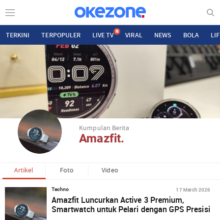
N
TERKINI
TERPOPULER
LIVE TV
VIRAL
NEWS
BOLA
LI
Kumpulan Berita
Amazfit.
Artikel
Foto
Video
17 March 2026
Techno
Amazfit Luncurkan Active 3 Premium,
Smartwatch untuk Pelari dengan GPS Presisi