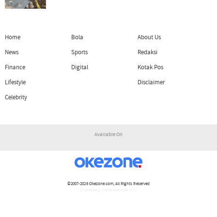
Home
Bola
About Us
News
Sports
Redaksi
Finance
Digital
Kotak Pos
Lifestyle
Disclaimer
Celebrity
Available On
©2007-2026
Okezone.com
, All Rights Reserved
/ rendering 3.0936 seconds [17]