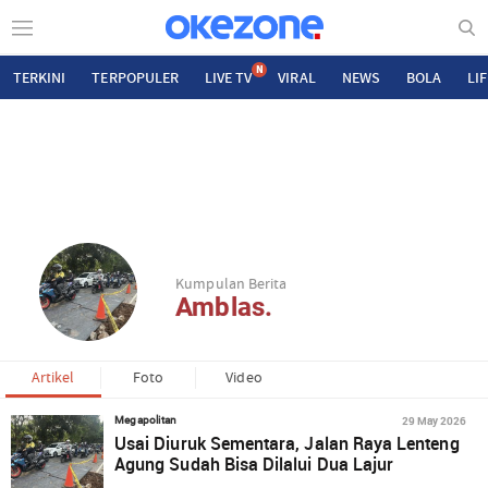
N
TERKINI
TERPOPULER
LIVE TV
VIRAL
NEWS
BOLA
LI
Kumpulan Berita
Amblas.
Artikel
Foto
Video
29 May 2026
Megapolitan
Usai Diuruk Sementara, Jalan Raya Lenteng
Agung Sudah Bisa Dilalui Dua Lajur