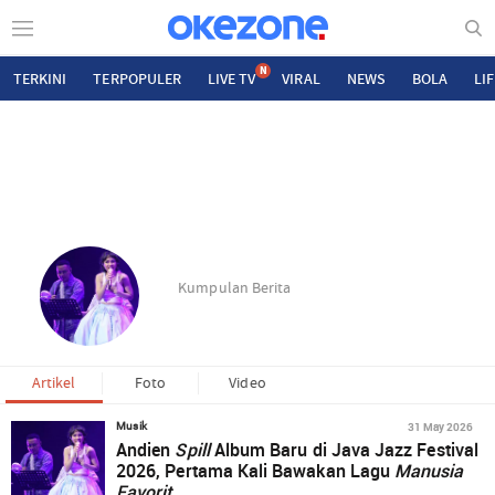
N
TERKINI
TERPOPULER
LIVE TV
VIRAL
NEWS
BOLA
LI
Kumpulan Berita
Artikel
Foto
Video
31 May 2026
Musik
Andien
Spill
Album Baru di Java Jazz Festival
2026, Pertama Kali Bawakan Lagu
Manusia
Favorit