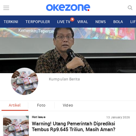
N
TERKINI
TERPOPULER
LIVE TV
VIRAL
NEWS
BOLA
LI
Kumpulan Berita
Artikel
Foto
Video
13 January 2026
Hot Issue
Warning! Utang Pemerintah Diprediksi
Tembus Rp9.645 Triliun, Masih Aman?