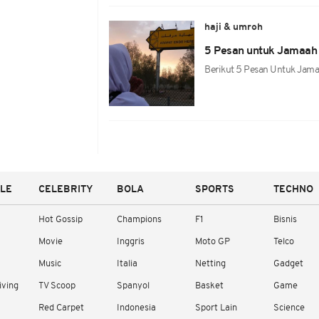
haji & umroh
5 Pesan untuk Jamaah 
Berikut 5 Pesan Untuk Jama
YLE
CELEBRITY
BOLA
SPORTS
TECHNO
Hot Gossip
Champions
F1
Bisnis
Movie
Inggris
Moto GP
Telco
Music
Italia
Netting
Gadget
iving
TV Scoop
Spanyol
Basket
Game
Red Carpet
Indonesia
Sport Lain
Science