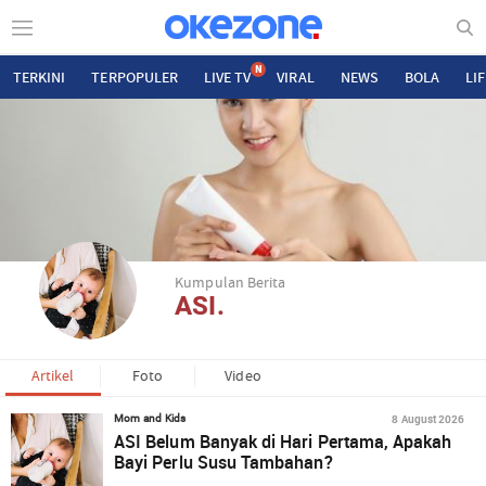
N
TERKINI
TERPOPULER
LIVE TV
VIRAL
NEWS
BOLA
LI
Kumpulan Berita
ASI.
Artikel
Foto
Video
8 August 2026
Mom and Kids
ASI Belum Banyak di Hari Pertama, Apakah
Bayi Perlu Susu Tambahan?