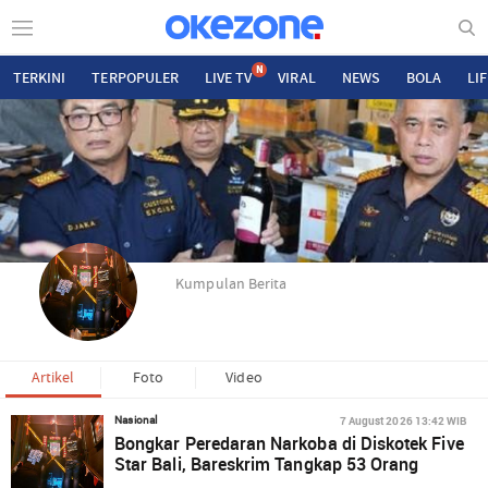
N
TERKINI
TERPOPULER
LIVE TV
VIRAL
NEWS
BOLA
LI
Kumpulan Berita
Artikel
Foto
Video
7 August 2026 13:42 WIB
Nasional
Bongkar Peredaran Narkoba di Diskotek Five
Star Bali, Bareskrim Tangkap 53 Orang