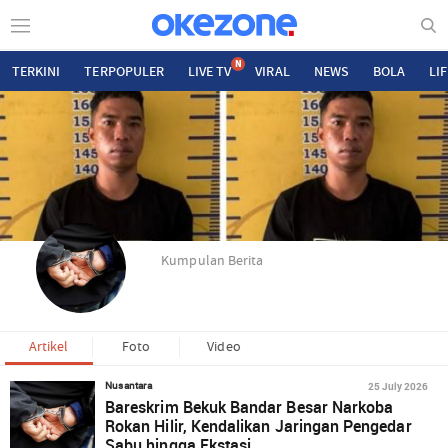
N
TERKINI
TERPOPULER
LIVE TV
VIRAL
NEWS
BOLA
LI
Kumpulan Berita
Artikel
Foto
Video
25 July 2026
Nusantara
Bareskrim Bekuk Bandar Besar Narkoba
Rokan Hilir, Kendalikan Jaringan Pengedar
Sabu hingga Ekstasi