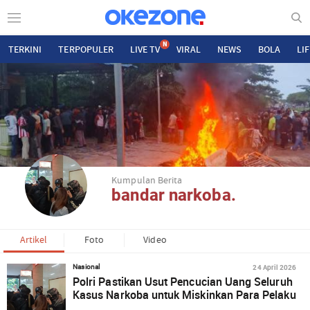
N
TERKINI
TERPOPULER
LIVE TV
VIRAL
NEWS
BOLA
LI
Kumpulan Berita
bandar narkoba.
Artikel
Foto
Video
24 April 2026
Nasional
Polri Pastikan Usut Pencucian Uang Seluruh
Kasus Narkoba untuk Miskinkan Para Pelaku