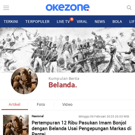
N
TERKINI
TERPOPULER
LIVE TV
VIRAL
NEWS
BOLA
LI
Kumpulan Berita
Belanda.
Artikel
Foto
Video
Minggu 09 Februari 2025 20:03 WIB
Nasional
Pertempuran 12 Ribu Pasukan Imam Bonjol
dengan Belanda Usai Pengepungan Markas di
Pantai