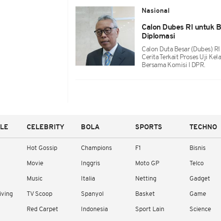
Nasional
Calon Dubes RI untuk 
Diplomasi
Calon Duta Besar (Dubes) R
Cerita Terkait Proses Uji Ke
Bersama Komisi I DPR.
YLE
CELEBRITY
BOLA
SPORTS
TECHNO
Hot Gossip
Champions
F1
Bisnis
Movie
Inggris
Moto GP
Telco
Music
Italia
Netting
Gadget
iving
TV Scoop
Spanyol
Basket
Game
Red Carpet
Indonesia
Sport Lain
Science