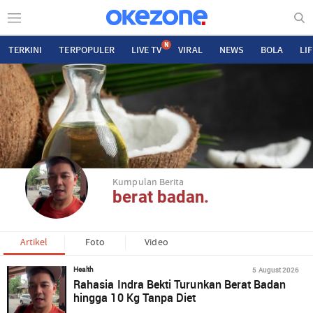
N
TERKINI
TERPOPULER
LIVE TV
VIRAL
NEWS
BOLA
LI
Kumpulan Berita
berat badan.
Artikel
Foto
Video
5 August 2026
Health
Rahasia Indra Bekti Turunkan Berat Badan
hingga 10 Kg Tanpa Diet