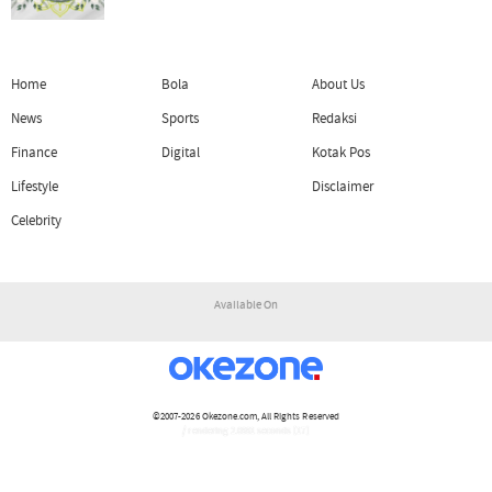
Home
Bola
About Us
News
Sports
Redaksi
Finance
Digital
Kotak Pos
Lifestyle
Disclaimer
Celebrity
Available On
©2007-2026
Okezone.com
, All Rights Reserved
/ rendering 2.0991 seconds [17]