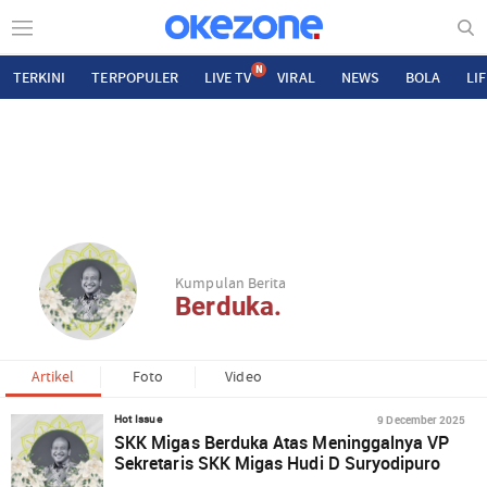
N
TERKINI
TERPOPULER
LIVE TV
VIRAL
NEWS
BOLA
LI
Kumpulan Berita
Berduka.
Artikel
Foto
Video
9 December 2025
Hot Issue
SKK Migas Berduka Atas Meninggalnya VP
Sekretaris SKK Migas Hudi D Suryodipuro