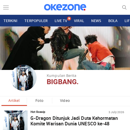
N
TERKINI
TERPOPULER
LIVE TV
VIRAL
NEWS
BOLA
LI
Kumpulan Berita
BIGBANG.
Artikel
Foto
Video
3 July 2026
Hot Gossip
G-Dragon Ditunjuk Jadi Duta Kehormatan
Komite Warisan Dunia UNESCO ke-48