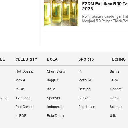
ESDM Pastikan B50 Tak 
2026
Peningkatan Kandungan Fatt
Menjadi 50 Persen Tidak B
YLE
CELEBRITY
BOLA
SPORTS
TECHNO
Hot Gossip
Champions
F1
Bisnis
Movie
Inggris
Moto GP
Telco
Music
Italia
Netting
Gadget
iving
TV Scoop
Spanyol
Basket
Game
Red Carpet
Indonesia
Sport Lain
Science
K-POP
Bola Dunia
Ulik