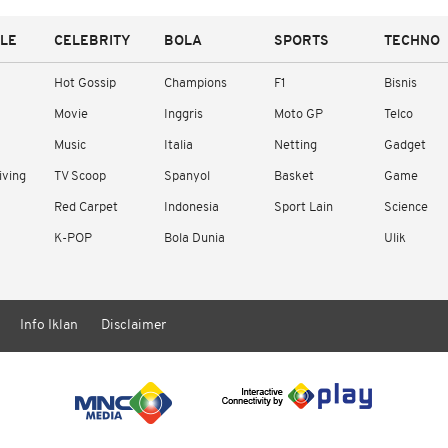
YLE
CELEBRITY
BOLA
SPORTS
TECHNO
Hot Gossip
Champions
F1
Bisnis
Movie
Inggris
Moto GP
Telco
Music
Italia
Netting
Gadget
iving
TV Scoop
Spanyol
Basket
Game
Red Carpet
Indonesia
Sport Lain
Science
K-POP
Bola Dunia
Ulik
Info Iklan
Disclaimer
/ rendering in 3.1271 seconds [15]