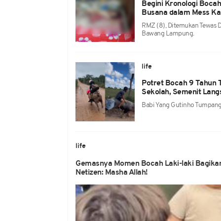
Begini Kronologi Boc
Busana dalam Mess K
RMZ (8), Ditemukan Tewas D
Bawang Lampung.
life
Potret Bocah 9 Tahun 
Sekolah, Semenit Lan
Babi Yang Gutinho Tumpangi
life
Gemasnya Momen Bocah Laki-laki Bagikan 
Netizen: Masha Allah!