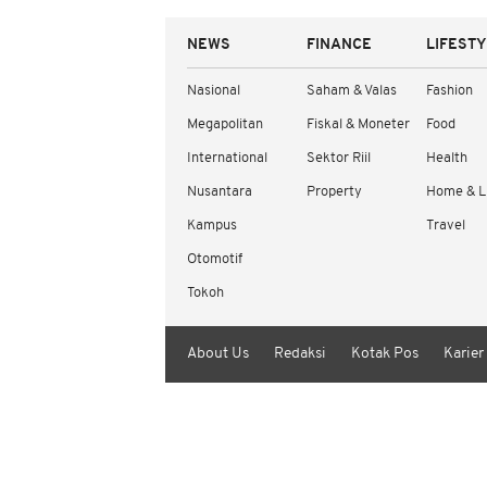
NEWS
FINANCE
LIFEST
Nasional
Saham & Valas
Fashion
Megapolitan
Fiskal & Moneter
Food
International
Sektor Riil
Health
Nusantara
Property
Home & L
Kampus
Travel
Otomotif
Tokoh
About Us
Redaksi
Kotak Pos
Karier