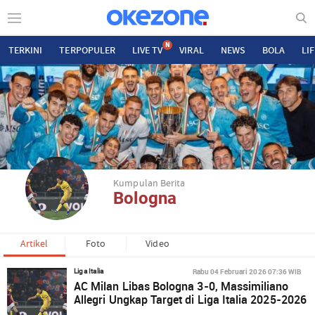
N
TERKINI
TERPOPULER
LIVE TV
VIRAL
NEWS
BOLA
LI
Kumpulan Berita
Bologna
Artikel
Foto
Video
Rabu 04 Februari 2026 07:36 WIB
Liga Italia
AC Milan Libas Bologna 3-0, Massimiliano
Allegri Ungkap Target di Liga Italia 2025-2026