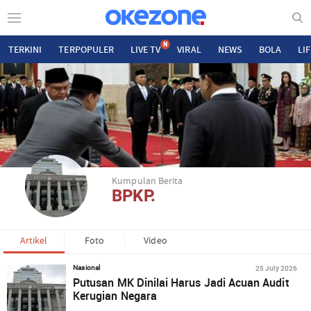
N
TERKINI
TERPOPULER
LIVE TV
VIRAL
NEWS
BOLA
LI
Kumpulan Berita
BPKP.
Artikel
Foto
Video
25 July 2026
Nasional
Putusan MK Dinilai Harus Jadi Acuan Audit
Kerugian Negara