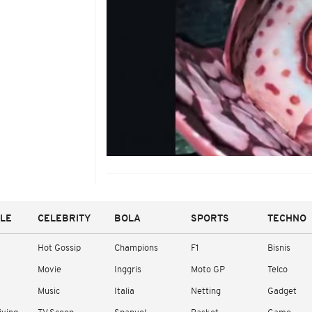
YLE
CELEBRITY
BOLA
SPORTS
TECHNO
Hot Gossip
Champions
F1
Bisnis
Movie
Inggris
Moto GP
Telco
Music
Italia
Netting
Gadget