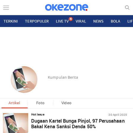
N
TERKINI
TERPOPULER
LIVE TV
VIRAL
NEWS
BOLA
LI
Kumpulan Berita
Artikel
Foto
Video
30 April 2025
Hot Issue
Dugaan Kartel Bunga Pinjol, 97 Perusahaan
Bakal Kena Sanksi Denda 50%