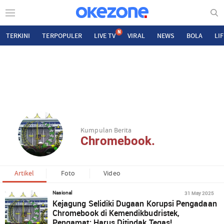
N
TERKINI
TERPOPULER
LIVE TV
VIRAL
NEWS
BOLA
LI
Kumpulan Berita
Chromebook.
Artikel
Foto
Video
31 May 2025
Nasional
Kejagung Selidiki Dugaan Korupsi Pengadaan
Chromebook di Kemendikbudristek,
Pengamat: Harus Ditindak Tegas!