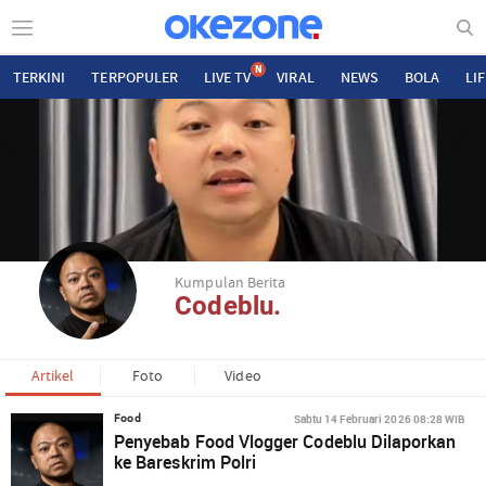
N
TERKINI
TERPOPULER
LIVE TV
VIRAL
NEWS
BOLA
LI
Kumpulan Berita
Codeblu.
Artikel
Foto
Video
Sabtu 14 Februari 2026 08:28 WIB
Food
Penyebab Food Vlogger Codeblu Dilaporkan
ke Bareskrim Polri