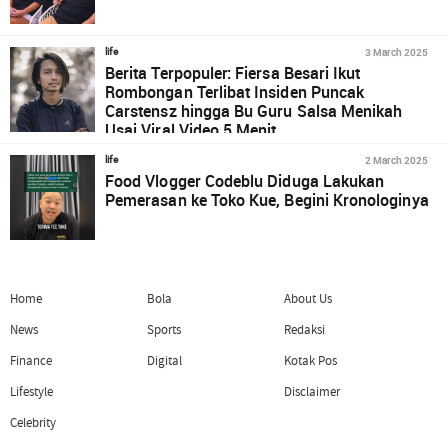
3 March 2025
life
Berita Terpopuler: Fiersa Besari Ikut
Rombongan Terlibat Insiden Puncak
Carstensz hingga Bu Guru Salsa Menikah
Usai Viral Video 5 Menit
2 March 2025
life
Food Vlogger Codeblu Diduga Lakukan
Pemerasan ke Toko Kue, Begini Kronologinya
Home
Bola
About Us
News
Sports
Redaksi
Finance
Digital
Kotak Pos
Lifestyle
Disclaimer
Celebrity