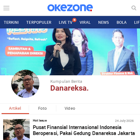
N
TERKINI
TERPOPULER
LIVE TV
VIRAL
NEWS
BOLA
LI
Kumpulan Berita
Danareksa.
Artikel
Foto
Video
24 July 2026
Hot Issue
Pusat Finansial Internasional Indonesia
Beroperasi, Pakai Gedung Danareksa Jakarta