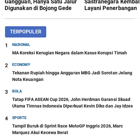
Gangguan, Hanya Satu Jalur
Sastranegara Kembal
Digunakan di Bojong Gede
Layani Penerbangan
Pesawat Jet Mulai 14
Agustus 2026, Ini Rut
TERPOPULER
1
NASIONAL
MA Koreksi Kerugian Negara dalam Kasus Korupsi Timah
2
ECONOMY
Tekanan Rupiah hingga Anggaran MBG Jadi Sorotan Jelang
Nota Keuangan
3
BOLA
Tatap FIFA ASEAN Cup 2026, John Herdman Garansi Skuad
Utama Timnas Indonesia Diperkuat Kevin Diks dan Jay Idzes
4
SPORTS
Tampil Buruk di Sprint Race MotoGP Inggris 2026, Marc
Marquez Akui Kecewa Berat