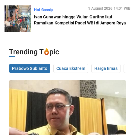
9 August 2026 14:01 WIB
Hot Gossip
Ivan Gunawan hingga Wulan Guritno Ikut
Ramaikan Kompetisi Padel WBI di Ampera Raya
Prabowo Subianto
Cuaca Ekstrem
Harga Emas
Pale