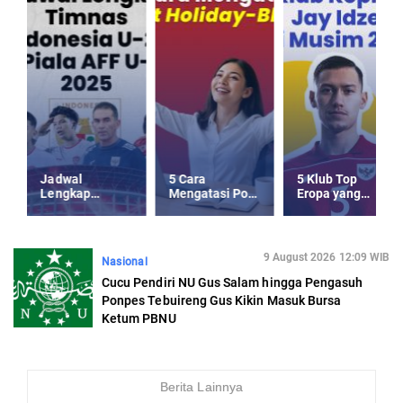
Jadwal
5 Cara
5 Klub Top
Lengkap
Mengatasi Post
Eropa yang
Timnas
Holiday-Blues
Kepincut Jay
Indonesia U-23
usai Libur
Idzes di Musim
Piala AFF U-23
Panjang
Panas 2025
2025
9 August 2026 12:09 WIB
Nasional
Cucu Pendiri NU Gus Salam hingga Pengasuh
Ponpes Tebuireng Gus Kikin Masuk Bursa
Ketum PBNU
Berita Lainnya