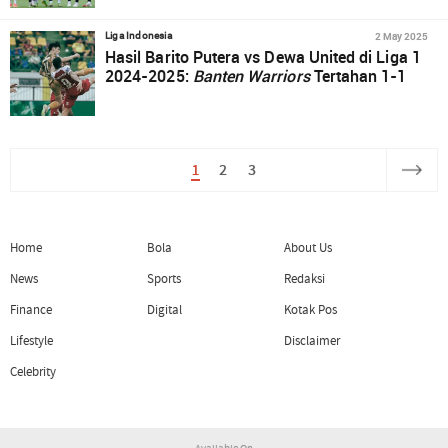
2 May 2025
Liga Indonesia
Hasil Barito Putera vs Dewa United di Liga 1
2024-2025:
Banten Warriors
Tertahan 1-1
1
2
3
Home
Bola
About Us
News
Sports
Redaksi
Finance
Digital
Kotak Pos
Lifestyle
Disclaimer
Celebrity