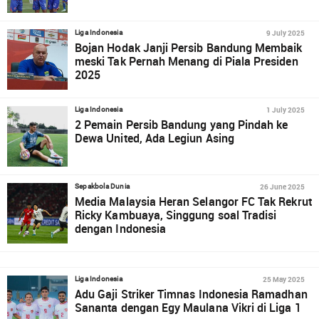
9 July 2025
Liga Indonesia
Bojan Hodak Janji Persib Bandung Membaik
meski Tak Pernah Menang di Piala Presiden
2025
1 July 2025
Liga Indonesia
2 Pemain Persib Bandung yang Pindah ke
Dewa United, Ada Legiun Asing
26 June 2025
Sepakbola Dunia
Media Malaysia Heran Selangor FC Tak Rekrut
Ricky Kambuaya, Singgung soal Tradisi
dengan Indonesia
25 May 2025
Liga Indonesia
Adu Gaji Striker Timnas Indonesia Ramadhan
Sananta dengan Egy Maulana Vikri di Liga 1